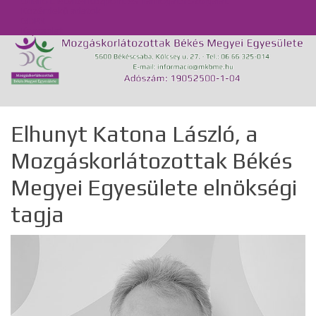
Önálló Életvitel Központ és Támogató Szolgálat
Közérdekű adatok
GDPR
Kapcsolat
Elhunyt Katona László, a
Mozgáskorlátozottak Békés
Megyei Egyesülete elnökségi
tagja