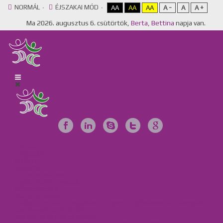
NORMÁL
ÉJSZAKAI MÓD
AA
AA
AA
A -
A
A +
Ma
2026. augusztus 6. csütörtök,
Berta, Bettina
napja van.
Főoldal
Egyesület
Galéria
Videótár
Dokumentumok
Tájékoztató anyagok
Szervezeteink
Intézményeink
Csillag Szociális Szolgáltató Központ, Lakóotthon és Integrált
Támogató Szolgáltatás
MKBME Napraforgó EGYMI