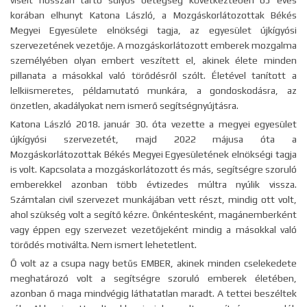
viselt hosszan tartó súlyos betegség következtében 65 éves
korában elhunyt Katona László, a Mozgáskorlátozottak Békés
Megyei Egyesülete elnökségi tagja, az egyesület újkígyósi
szervezetének vezetője. A mozgáskorlátozott emberek mozgalma
személyében olyan embert veszített el, akinek élete minden
pillanata a másokkal való törődésről szólt. Életével tanított a
lelkiismeretes, példamutató munkára, a gondoskodásra, az
önzetlen, akadályokat nem ismerő segítségnyújtásra.
Katona László 2018. január 30. óta vezette a megyei egyesület
újkígyósi szervezetét, majd 2022 májusa óta a
Mozgáskorlátozottak Békés Megyei Egyesületének elnökségi tagja
is volt. Kapcsolata a mozgáskorlátozott és más, segítségre szoruló
emberekkel azonban több évtizedes múltra nyúlik vissza.
Számtalan civil szervezet munkájában vett részt, mindig ott volt,
ahol szükség volt a segítő kézre. Önkéntesként, magánemberként
vagy éppen egy szervezet vezetőjeként mindig a másokkal való
törődés motiválta. Nem ismert lehetetlent.
Ő volt az a csupa nagy betűs EMBER, akinek minden cselekedete
meghatározó volt a segítségre szoruló emberek életében,
azonban ő maga mindvégig láthatatlan maradt. A tettei beszéltek