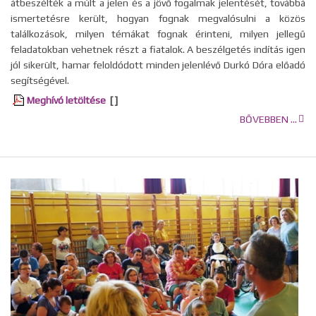
átbeszélték a múlt a jelen és a jövő fogalmak jelentését, továbbá
ismertetésre került, hogyan fognak megvalósulni a közös
találkozások, milyen témákat fognak érinteni, milyen jellegű
feladatokban vehetnek részt a fiatalok. A beszélgetés indítás igen
jól sikerült, hamar feloldódott minden jelenlévő Durkó Dóra előadó
segítségével.
Meghívó letöltése
[ ]
BŐVEBBEN ...