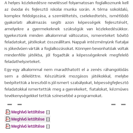
A helyes közlekedésre neveléssel folyamatosan foglalkoznunk kell
az óvodai és fejlesztő iskolai munka során. A téma sokoldalú,
komplex feldolgozása, a szemléltetés, cselekedtetés, ismétlődő
gyakorlati alkalmazás segíti azon képességek fejlesztését,
amelyekre a gyermekeknek szükségük van közlekedésükkor.
Igyekeztünk minden alkalommal változatos, ismereteket bővítő
feladatokat, játékokat összeállítani. Nappali intézményünk fiataljai
is jókedvűen várták a foglalkozásokat. Könnyen bevonhatóak voltak
mindenféle játékba, jól fogadták a képességeiknek megfelelő
feladathelyzeteket.
Egy-egy alkalommal nem maradthatott el a zenés ráhangolódás
sem a délelőttre. Készültünk mozgásos játékokkal, melybe
beépítettük a kreszből is jól ismert szabályokat, képességfejlesztő
feladatokkal ismertettük meg a gyerekeket, fiatalokat, kézműves
tevékenységekkel tettük színesebbé a programokat.
Meghívó letöltése
[ ]
Meghívó letöltése
[ ]
Meghívó letöltése
[ ]