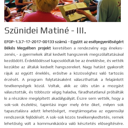
Szünidei Matiné - III.
EFOP-1.3.7-17-2017-00133 számú - Együtt az esélyegyenlőségért
Békés Megyében projekt
keretében a rendezvény egy énekes-
zenés,- a gyermekek által kedvelt hangszerek megszólaltatásával
kezdődött. Érdeklődéssel kapcsolódtak be az éneklésbe, és vették
kezükbe az általuk kedvelt hangszereket. Nagy hatást gyakorolt
rájuk az együtt éneklés, erősítve a közösséghez való tartozás
érzését. A program folytatásaként választhattak a felajánlott
tevékenységek közül. Voltak, akik az ülés után a mozgást
választották, és többször végig haladva, fáradhatatlanul próbálták
ki a részükre megépített akadálypályát. Észre sem vették, hogy a
sok-sok észlelési, tapintási inger mely érte őket, milyen sok
tapasztalásra adott lehetőséget, megtámogatva az egyensúlyi
rendszerük fejlődését. A sok-sok közös tevékenykedtetés, remek
lehetőség volt a kommunikációra való késztetés elősegítésére.