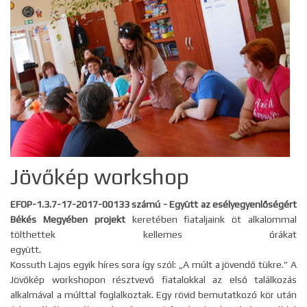
Jövőkép workshop
EFOP-1.3.7-17-2017-00133 számú - Együtt az esélyegyenlőségért
Békés Megyében projekt
keretében fiataljaink öt alkalommal
tölthettek kellemes órákat
együtt.
Kossuth Lajos egyik híres sora így szól: „A múlt a jövendő tükre.” A
Jövőkép workshopon résztvevő fiatalokkal az első találkozás
alkalmával a múlttal foglalkoztak. Egy rövid bemutatkozó kör után