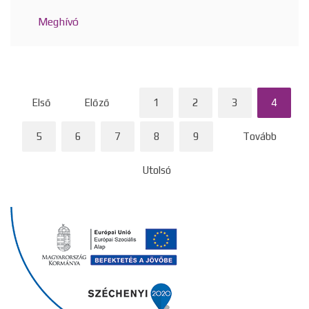
Meghívó
Első
Előző
1
2
3
4
5
6
7
8
9
Tovább
Utolsó