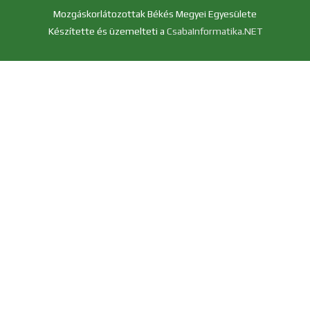
Mozgáskorlátozottak Békés Megyei Egyesülete
Készítette és üzemelteti a
CsabaInformatika.NET