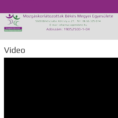
Önálló Életvitel Központ és Támogató Szolgálat
Közérdekű adatok
GDPR
Kapcsolat
Video