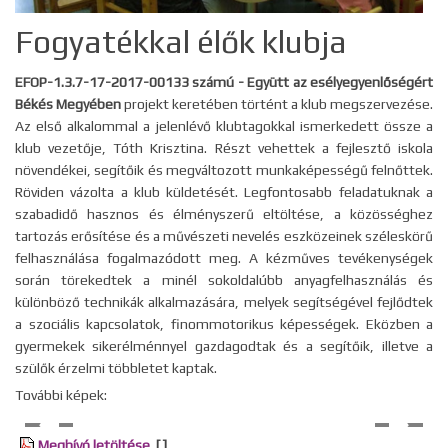
Fogyatékkal élők klubja
EFOP-1.3.7-17-2017-00133 számú - Együtt az esélyegyenlőségért
Békés Megyében
projekt keretében történt a klub megszervezése.
Az első alkalommal a jelenlévő klubtagokkal ismerkedett össze a
klub vezetője, Tóth Krisztina. Részt vehettek a fejlesztő iskola
növendékei, segítőik és megváltozott munkaképességű felnőttek.
Röviden vázolta a klub küldetését. Legfontosabb feladatuknak a
szabadidő hasznos és élményszerű eltöltése, a közösséghez
tartozás erősítése és a művészeti nevelés eszközeinek széleskörű
felhasználása fogalmazódott meg. A kézműves tevékenységek
során törekedtek a minél sokoldalúbb anyagfelhasználás és
különböző technikák alkalmazására, melyek segítségével fejlődtek
a szociális kapcsolatok, finommotorikus képességek. Eközben a
gyermekek sikerélménnyel gazdagodtak és a segítőik, illetve a
szülők érzelmi többletet kaptak.
További képek:
Meghívó letöltése
[ ]