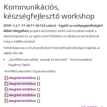
Kommunikációs,
készségfejlesztő workshop
EFOP-1.3.7-17-2017-00133 számú - Együtt az esélyegyenlőségért
Békés Megyében
projekt keretében 2020 márciusában indult a
workshopunk és az egész évet felölelve öt alkalommal hirdettük
meg a találkozásokat.
Feltérképezve a résztvevők körét kiemelt jelentőséget kaptak az
alábbi témák:
„Konfliktusok voltak, vannak és lesznek” -Kommunikáció
fogalma, fajtái
-Konfliktuskezelés tízparancsolata:
Meghívó letöltése
[ ]
Meghívó letöltése
[ ]
Meghívó letöltése
[ ]
Meghívó letöltése
[ ]
Meghívó letöltése
[ ]