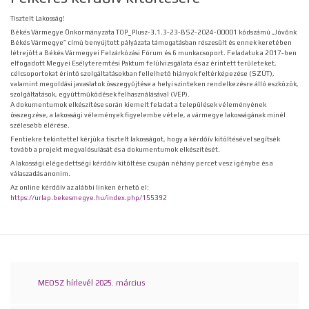
Tisztelt Lakosság!
Békés Vármegye Önkormányzata TOP_Plusz-3.1.3-23-BS2-2024-00001 kódszámú „Jövőnk
Békés Vármegye” című benyújtott pályázata támogatásban részesült és ennek keretében
létrejött a Békés Vármegyei Felzárkózási Fórum és 6 munkacsoport. Feladatuk a 2017-ben
elfogadott Megyei Esélyteremtési Paktum felülvizsgálata és az érintett területeket,
célcsoportokat érintő szolgáltatásokban fellelhető hiányok feltérképezése (SZÚT),
valamint megoldási javaslatok összegyűjtése a helyi szinteken rendelkezésre álló eszközök,
szolgáltatások, együttműködések felhasználásával (VEP).
A dokumentumok elkészítése során kiemelt feladat a települések véleményének
összegzése, a lakossági vélemények figyelembe vétele, a vármegye lakosságának minél
szélesebb elérése.
Fentiekre tekintettel kérjük a tisztelt lakosságot, hogy a kérdőív kitöltésével segítsék
tovább a projekt megvalósulását és a dokumentumok elkészítését.
A lakossági elégedettségi kérdőív kitöltése csupán néhány percet vesz igénybe és a
válaszadás anonim.
Az online kérdőív az alábbi linken érhető el:
https://urlap.bekesmegye.hu/index.php/155392
MEOSZ hírlevél 2025. március