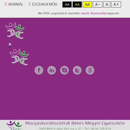
NORMÁL
ÉJSZAKAI MÓD
AA
AA
AA
A -
A
A +
Ma
2026. augusztus 8. szombat,
László, Eszmeralda
napja van.
Főoldal
Egyesület
Galéria
Videótár
Dokumentumok
Tájékoztató anyagok
Szervezeteink
Intézményeink
Csillag Szociális Szolgáltató Központ, Lakóotthon és Integrált Támogató
Szolgáltatás
MKBME Napraforgó EGYMI
Önálló Életvitel Központ és Támogató Szolgálat
Közérdekű adatok
GDPR
Kapcsolat