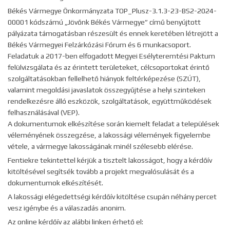
Békés Vármegye Önkormányzata TOP_Plusz-3.1.3-23-BS2-2024-
00001 kódszámú „Jövőnk Békés Vármegye” című benyújtott
pályázata támogatásban részesült és ennek keretében létrejött a
Békés Vármegyei Felzárkózási Fórum és 6 munkacsoport.
Feladatuk a 2017-ben elfogadott Megyei Esélyteremtési Paktum
felülvizsgálata és az érintett területeket, célcsoportokat érintő
szolgáltatásokban fellelhető hiányok feltérképezése (SZÚT),
valamint megoldási javaslatok összegyűjtése a helyi szinteken
rendelkezésre álló eszközök, szolgáltatások, együttműködések
felhasználásával (VEP).
A dokumentumok elkészítése során kiemelt feladat a települések
véleményének összegzése, a lakossági vélemények figyelembe
vétele, a vármegye lakosságának minél szélesebb elérése.
Fentiekre tekintettel kérjük a tisztelt lakosságot, hogy a kérdőív
kitöltésével segítsék tovább a projekt megvalósulását és a
dokumentumok elkészítését.
A lakossági elégedettségi kérdőív kitöltése csupán néhány percet
vesz igénybe és a válaszadás anonim.
Az online kérdőív az alábbi linken érhető el: