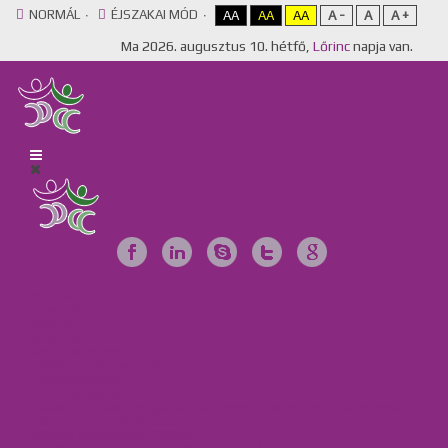
NORMÁL
ÉJSZAKAI MÓD
AA
AA
AA
A -
A
A +
Ma
2026. augusztus 10. hétfő,
Lőrinc
napja van.
Főoldal
Egyesület
Galéria
Videótár
Dokumentumok
Tájékoztató anyagok
Szervezeteink
Intézményeink
Csillag Szociális Szolgáltató Központ, Lakóotthon és Integrált
Támogató Szolgáltatás
MKBME Napraforgó EGYMI