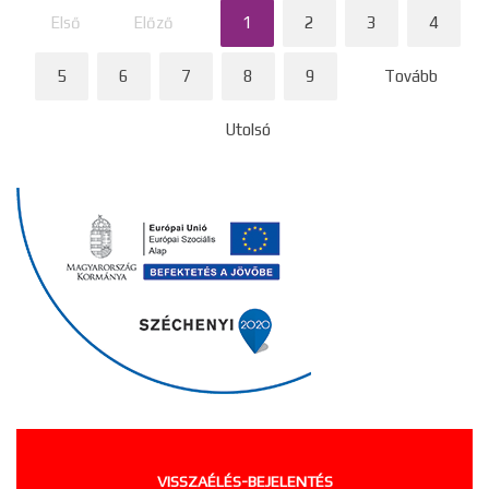
Első
Előző
1
2
3
4
5
6
7
8
9
Tovább
Utolsó
VISSZAÉLÉS-BEJELENTÉS