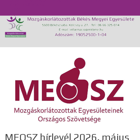
Önálló Életvitel Központ és Támogató Szolgálat
Közérdekű adatok
GDPR
Kapcsolat
MEOSZ hírlevél 2026. május