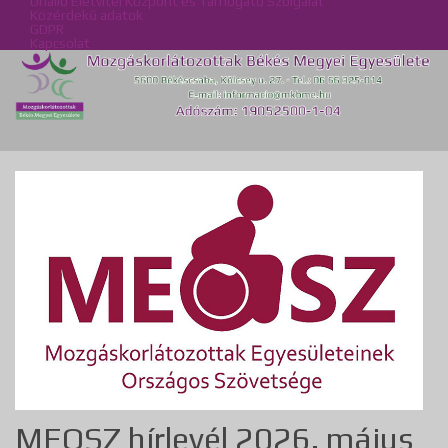
Önálló Életvitel Központ és Támogató Szolgálat
Közérdekű adatok
GDPR
Kapcsolat
MEOSZ hírlevél 2026. május