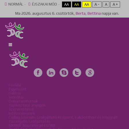
NORMÁL
ÉJSZAKAI MÓD
AA
AA
AA
A -
A
A +
Ma
2026. augusztus 6. csütörtök,
Berta, Bettina
napja van.
Főoldal
Egyesület
Galéria
Videótár
Dokumentumok
Tájékoztató anyagok
Szervezeteink
Intézményeink
Csillag Szociális Szolgáltató Központ, Lakóotthon és Integrált
Támogató Szolgáltatás
MKBME Napraforgó EGYMI