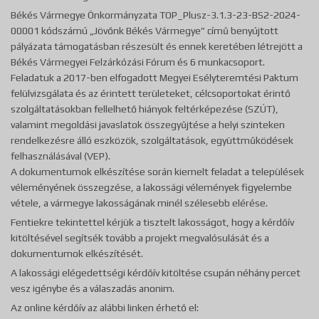
Békés Vármegye Önkormányzata TOP_Plusz-3.1.3-23-BS2-2024-
00001 kódszámú „Jövőnk Békés Vármegye” című benyújtott
pályázata támogatásban részesült és ennek keretében létrejött a
Békés Vármegyei Felzárkózási Fórum és 6 munkacsoport.
Feladatuk a 2017-ben elfogadott Megyei Esélyteremtési Paktum
felülvizsgálata és az érintett területeket, célcsoportokat érintő
szolgáltatásokban fellelhető hiányok feltérképezése (SZÚT),
valamint megoldási javaslatok összegyűjtése a helyi szinteken
rendelkezésre álló eszközök, szolgáltatások, együttműködések
felhasználásával (VEP).
A dokumentumok elkészítése során kiemelt feladat a települések
véleményének összegzése, a lakossági vélemények figyelembe
vétele, a vármegye lakosságának minél szélesebb elérése.
Fentiekre tekintettel kérjük a tisztelt lakosságot, hogy a kérdőív
kitöltésével segítsék tovább a projekt megvalósulását és a
dokumentumok elkészítését.
A lakossági elégedettségi kérdőív kitöltése csupán néhány percet
vesz igénybe és a válaszadás anonim.
Az online kérdőív az alábbi linken érhető el: