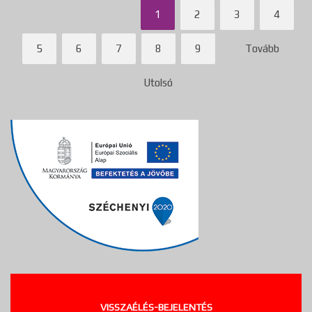
Első
Előző
1
2
3
4
5
6
7
8
9
Tovább
Utolsó
VISSZAÉLÉS-BEJELENTÉS